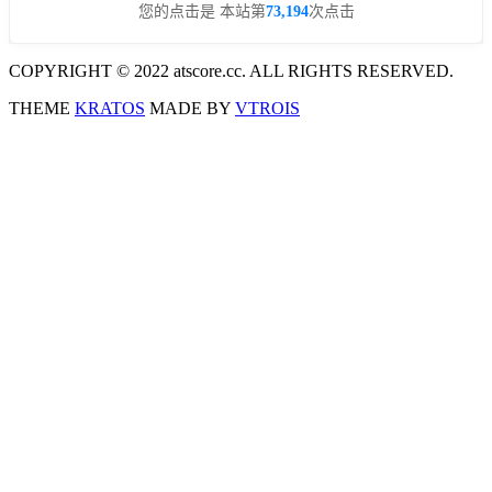
您的点击是 本站第
73,194
次点击
COPYRIGHT © 2022 atscore.cc. ALL RIGHTS RESERVED.
THEME
KRATOS
MADE BY
VTROIS