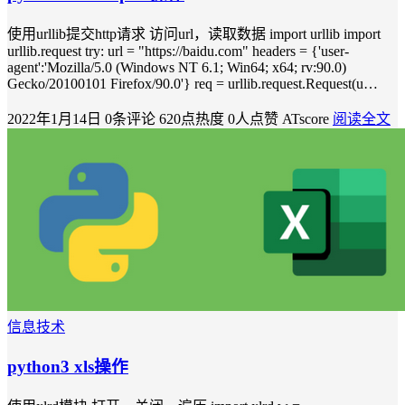
使用urllib提交http请求 访问url，读取数据 import urllib import
urllib.request try: url = "https://baidu.com" headers = {'user-
agent':'Mozilla/5.0 (Windows NT 6.1; Win64; x64; rv:90.0)
Gecko/20100101 Firefox/90.0'} req = urllib.request.Request(u…
2022年1月14日
0条评论
620点热度
0人点赞
ATscore
阅读全文
信息技术
python3 xls操作