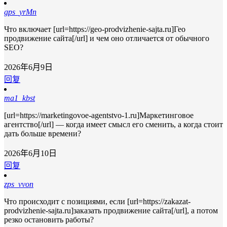
gps_yrMn
Что включает [url=https://geo-prodvizhenie-sajta.ru]Гео
продвижение сайта[/url] и чем оно отличается от обычного
SEO?
2026年6月9日
回复
ma1_kbst
[url=https://marketingovoe-agentstvo-1.ru]Маркетинговое
агентство[/url] — когда имеет смысл его сменить, а когда стоит
дать больше времени?
2026年6月10日
回复
zps_vvon
Что происходит с позициями, если [url=https://zakazat-
prodvizhenie-sajta.ru]заказать продвижение сайта[/url], а потом
резко остановить работы?