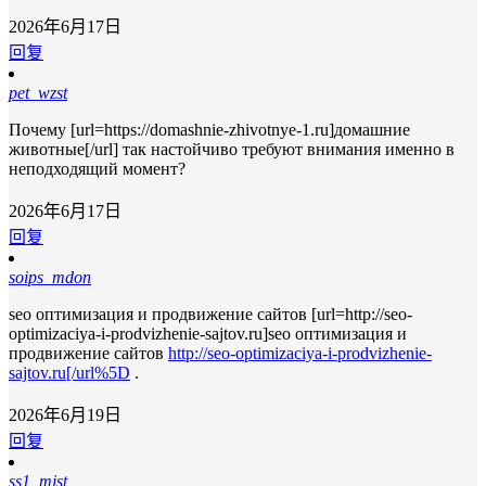
2026年6月17日
回复
pet_wzst
Почему [url=https://domashnie-zhivotnye-1.ru]домашние
животные[/url] так настойчиво требуют внимания именно в
неподходящий момент?
2026年6月17日
回复
soips_mdon
seo оптимизация и продвижение сайтов [url=http://seo-
optimizaciya-i-prodvizhenie-sajtov.ru]seo оптимизация и
продвижение сайтов
http://seo-optimizaciya-i-prodvizhenie-
sajtov.ru[/url%5D
.
2026年6月19日
回复
ss1_mjst