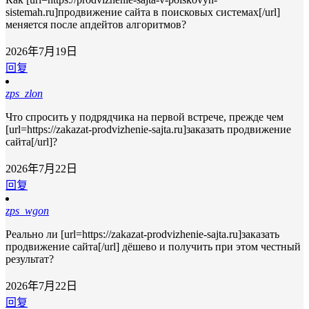
sistemah.ru]продвижение сайта в поисковых системах[/url]
меняется после апдейтов алгоритмов?
2026年7月19日
回复
zps_zlon
Что спросить у подрядчика на первой встрече, прежде чем
[url=https://zakazat-prodvizhenie-sajta.ru]заказать продвижение
сайта[/url]?
2026年7月22日
回复
zps_wgon
Реально ли [url=https://zakazat-prodvizhenie-sajta.ru]заказать
продвижение сайта[/url] дёшево и получить при этом честный
результат?
2026年7月22日
回复