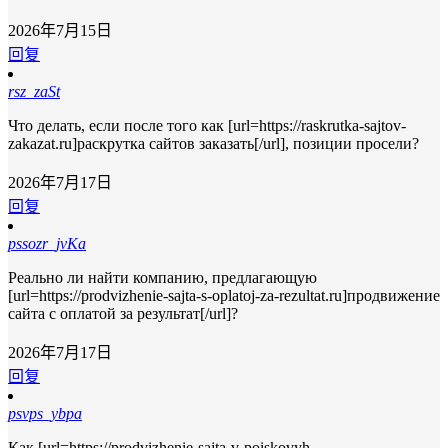
2026年7月15日
回复
rsz_zaSt
Что делать, если после того как [url=https://raskrutka-sajtov-
zakazat.ru]раскрутка сайтов заказать[/url], позиции просели?
2026年7月17日
回复
pssozr_jvKa
Реально ли найти компанию, предлагающую
[url=https://prodvizhenie-sajta-s-oplatoj-za-rezultat.ru]продвижение
сайта с оплатой за результат[/url]?
2026年7月17日
回复
psvps_ybpa
Как [url=https://prodvizhenie-sajta-v-poiskovyh-