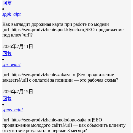
回复
sppk_alpt
Как выглядит дорожная карта при работе по модели
[url=https://seo-prodvizhenie-pod-klyuch.ru]SEO продвижение
под ключ[/url]?
2026年7月11日
回复
spz_wmst
[url=https://seo-prodvizhenie-zakazat.ru]Seo продвижение
заказать[/url] с оплатой за позиции — это рабочая схема?
2026年7月15日
回复
spms_mjol
[url=https://seo-prodvizhenie-molodogo-sajta.ru]SEO
продвижение молодого сайта[/url] — как объяснить клиенту
отсутствие результата в первые 3 месяца?