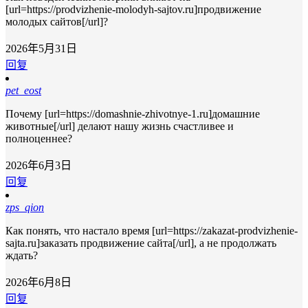
[url=https://prodvizhenie-molodyh-sajtov.ru]продвижение
молодых сайтов[/url]?
2026年5月31日
回复
pet_eost
Почему [url=https://domashnie-zhivotnye-1.ru]домашние
животные[/url] делают нашу жизнь счастливее и
полноценнее?
2026年6月3日
回复
zps_qion
Как понять, что настало время [url=https://zakazat-prodvizhenie-
sajta.ru]заказать продвижение сайта[/url], а не продолжать
ждать?
2026年6月8日
回复