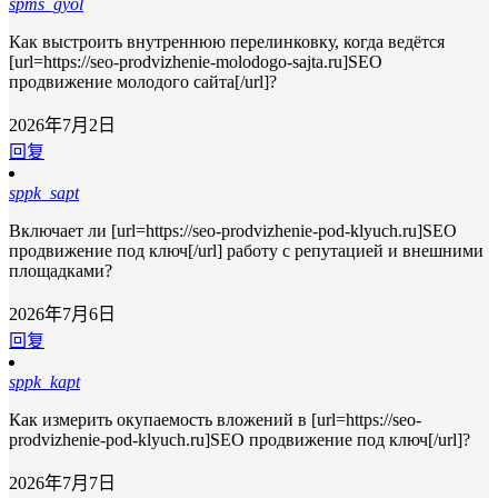
spms_gyol
Как выстроить внутреннюю перелинковку, когда ведётся
[url=https://seo-prodvizhenie-molodogo-sajta.ru]SEO
продвижение молодого сайта[/url]?
2026年7月2日
回复
sppk_sapt
Включает ли [url=https://seo-prodvizhenie-pod-klyuch.ru]SEO
продвижение под ключ[/url] работу с репутацией и внешними
площадками?
2026年7月6日
回复
sppk_kapt
Как измерить окупаемость вложений в [url=https://seo-
prodvizhenie-pod-klyuch.ru]SEO продвижение под ключ[/url]?
2026年7月7日