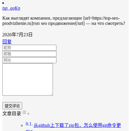
tsp_qgKn
Как выглядят компании, предлагающие [url=https://top-seo-
prodvizhenie.ru]топ seo продвижение[/url] — на что смотреть?
2026年7月23日
回复
Toggle Table of Content
文章目录
从github上下载了zip包，怎么使用git命令更