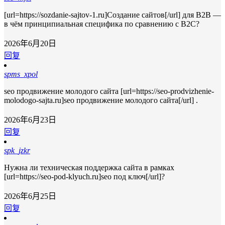
[url=https://sozdanie-sajtov-1.ru]Создание сайтов[/url] для B2B —
в чём принципиальная специфика по сравнению с B2C?
2026年6月20日
回复
spms_xpol
seo продвижение молодого сайта [url=https://seo-prodvizhenie-
molodogo-sajta.ru]seo продвижение молодого сайта[/url] .
2026年6月23日
回复
spk_jzkr
Нужна ли техническая поддержка сайта в рамках
[url=https://seo-pod-klyuch.ru]seo под ключ[/url]?
2026年6月25日
回复